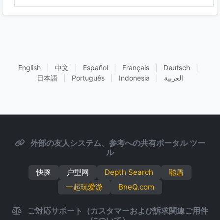
English
|
中文
|
Español
|
Français
|
Deutsch
|
日本語
|
Português
|
Indonesia
|
العربية
外部の友人システム、参考への共有ポータル ツー
ル
快豚
户型网
Depth Search
聪盾
一起玩爱游
BneQ.com
ご対応サポート（カスタマーおよび訴求関連ご用件