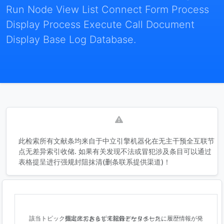
Run Node View List Connect Form Process
Display Process Execute Call Document
Display Base Log Database.
此检索所有文献条均来自于中立引擎机器化在无主干预全互联节
点无差异索引收储. 如果有关发现不法或冒犯涉及条目可以通过
表格提呈进行强规封阻抹清(删条联系提供渠道)！
該当トピック指定におきまして記録データベースに履歴情報が発掘出来ておらず未報告となりました。