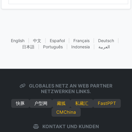
English
|
中文
|
Español
|
Français
|
Deutsch
|
日本語
|
Português
|
Indonesia
|
العربية
GLOBALES NETZ AN WEB PARTNER
NETZWERKEN LINKS.
快豚
户型网
藏狐
私藏汇
FastPPT
CMChina
KONTAKT UND KUNDEN