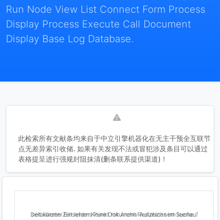
Run Node View List Connect Form Process
Display Process Execute Call Document
Display Base Log Database.
此检索所有文献条均来自于中立引擎机器化在无主干预全互联节
点无差异索引收储. 如果有关发现不法或冒犯涉及条目可以通过
表格提呈进行强规封阻抹清(删条联系提供渠道)！
Detaillierter Einsehens Punkt mit Archiv Aufzeichnern leerlauf seit kurzen Zeit leider Keine Dokument Resultates im Suche .