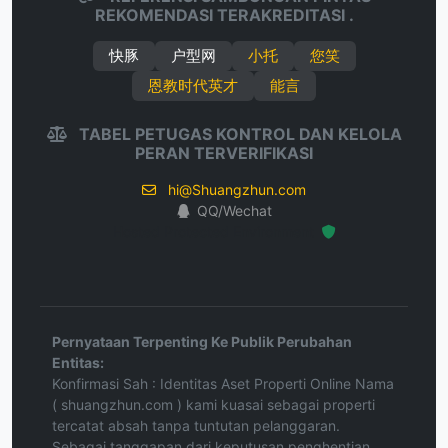
REKOMENDASI TERAKREDITASI .
快豚
户型网
小托
您笑
恩教时代英才
能言
TABEL PETUGAS KONTROL DAN KELOLA
PERAN TERVERIFIKASI
hi@Shuangzhun.com
QQ/Wechat
Hosted Protected Environment
Pernyataan Terpenting Ke Publik Perubahan
Entitas:
Konfirmasi Sah : Identitas Aset Properti Online Nama
( shuangzhun.com ) kami kuasai sebagai properti
tercatat absah tanpa tuntutan pelanggaran.
Sebagai tanggapan dari keputusan penghentian