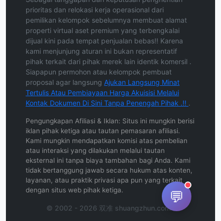
prioritas dan relokasi kerja operasional dari
pemilikan kelompok sebelumnya membuat alamat
properti virtual aset premium yang terbengkalai
dijual kini pada tempat penjualan bebas!! Karena
kami menjunjung aturan ini bukan representatif
pihak terkait dari pihak merek lain identik komersil .
Siapapun permohon atau kelompok pembuat
proposal agar langsung
Ajukan Langsung Minat
Tertulis Atau Pembiayaan Harga Akuisisi Melalui
Kontak Dokumen Di Sini Tanpa Penengah Pihak .!!
.
Pengungkapan Afiliasi & Iklan: Situs ini mungkin berisi
iklan pihak ketiga atau tautan pemasaran afiliasi.
Kami mungkin mendapatkan komisi atas pembelian
atau interaksi yang dilakukan melalui tautan
eksternal ini tanpa biaya tambahan bagi Anda. Kami
tidak bertanggung jawab secara hukum atas konten,
layanan, atau praktik privasi apa pun yang terkait
dengan situs web pihak ketiga.
💬
© 2002 - 2026 双准 shuangzhun.com .