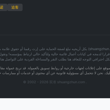
诺
追客
بكل أريحيه نبلغ لصفة الحماية على إرث رقمنا أو حقوق علامة ملكية للمعلومات على أساس غير
 إقرارا لدمجه في كيانات أعمال قائمة حالية ولتأكيد خالي ارتباط بمؤسسه! 
ل احترافي التوجه للتعاقد هنا بطلب النقر والمساءلة الفردية على التواصل هنا
لموقع على إعلانات لجهات خارجية أو روابط تسويق بالعمولة. قد نربح عمولة مقاب
© 2002 - 2026 双准 shuangzhun.com .