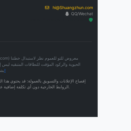
hi@Shuangzhun.com
QQ/Wechat
Hosted Protected Environment
الحيوية والركود المؤقت للنطاقات المتبقيه ليس
صفحة طلب العطاء وبدأ التواصل المكتوب!
بشك
إفصاح الإعلانات والتسويق بالعمولة: قد يحتوي هذا ا
الروابط الخارجية دون أي تكلفة إضافية عليك. نحن لا نتحمل أي مسؤولية قانونية عن أي محتوى أو خدمات أو ممارسات خصوصية مرتبطة بمواقع الويب الخاصة بجهات خارجية.