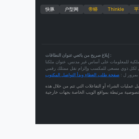
快豚
户型网
帝蟒
Thinkle
平
إبلاغ صريح من بائعي عنوان النطاقات :
 مدنس. عنوان ملكنا (shuangzhun.com) معروض للتو للعموم نظر لاستبدال خطتنا
ونقول لكل ذوي مسعى للمكسب وإلزام نقل ممتلك رقمي
 بمرور ل :
ل عمليات الشراء أو التفاعلات التي تتم من خلال هذه