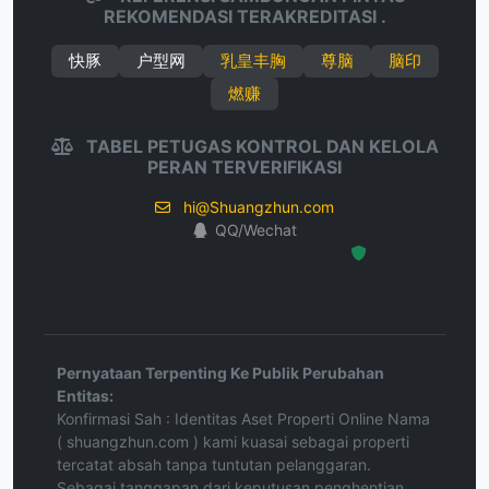
REKOMENDASI TERAKREDITASI .
快豚
户型网
乳皇丰胸
尊脑
脑印
燃赚
TABEL PETUGAS KONTROL DAN KELOLA
PERAN TERVERIFIKASI
hi@Shuangzhun.com
QQ/Wechat
Hosted Protected Environment
Pernyataan Terpenting Ke Publik Perubahan
Entitas:
Konfirmasi Sah : Identitas Aset Properti Online Nama
( shuangzhun.com ) kami kuasai sebagai properti
tercatat absah tanpa tuntutan pelanggaran.
Sebagai tanggapan dari keputusan penghentian