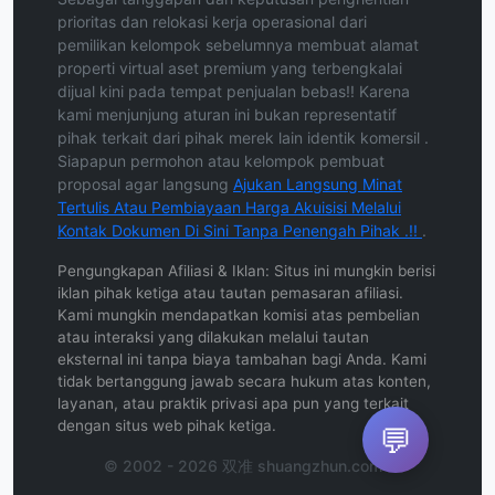
prioritas dan relokasi kerja operasional dari
pemilikan kelompok sebelumnya membuat alamat
properti virtual aset premium yang terbengkalai
dijual kini pada tempat penjualan bebas!! Karena
kami menjunjung aturan ini bukan representatif
pihak terkait dari pihak merek lain identik komersil .
Siapapun permohon atau kelompok pembuat
proposal agar langsung
Ajukan Langsung Minat
Tertulis Atau Pembiayaan Harga Akuisisi Melalui
Kontak Dokumen Di Sini Tanpa Penengah Pihak .!!
.
Pengungkapan Afiliasi & Iklan: Situs ini mungkin berisi
iklan pihak ketiga atau tautan pemasaran afiliasi.
Kami mungkin mendapatkan komisi atas pembelian
atau interaksi yang dilakukan melalui tautan
eksternal ini tanpa biaya tambahan bagi Anda. Kami
tidak bertanggung jawab secara hukum atas konten,
layanan, atau praktik privasi apa pun yang terkait
dengan situs web pihak ketiga.
💬
© 2002 - 2026 双准 shuangzhun.com .