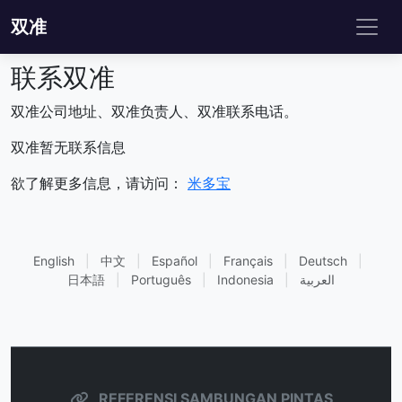
双准
联系双准
双准公司地址、双准负责人、双准联系电话。
双准暂无联系信息
欲了解更多信息，请访问：
米多宝
English
|
中文
|
Español
|
Français
|
Deutsch
|
日本語
|
Português
|
Indonesia
|
العربية
REFERENSI SAMBUNGAN PINTAS